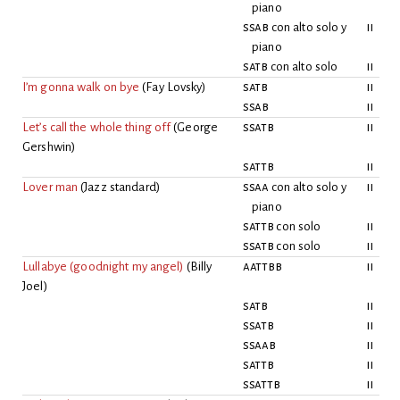
piano
ssab
con alto solo y
ii
piano
satb
con alto solo
ii
I’m gonna walk on bye
(
Fay Lovsky
)
satb
ii
ssab
ii
Let’s call the whole thing off
(
George
ssatb
ii
Gershwin
)
sattb
ii
Lover man
(
Jazz standard
)
ssaa
con alto solo y
ii
piano
sattb
con solo
ii
ssatb
con solo
ii
Lullabye (goodnight my angel)
(
Billy
aattbb
ii
Joel
)
satb
ii
ssatb
ii
ssaab
ii
sattb
ii
ssattb
ii