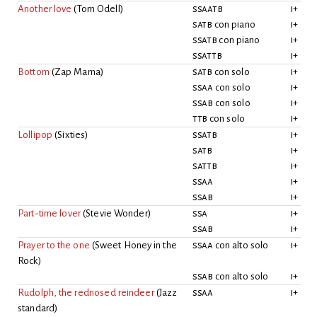
Another love
(
Tom Odell
)
ssaatb
i
+
satb
con piano
i
+
ssatb
con piano
i
+
ssattb
i
+
Bottom
(
Zap Mama
)
satb
con solo
i
+
ssaa
con solo
i
+
ssab
con solo
i
+
ttb
con solo
i
+
Lollipop
(
Sixties
)
ssatb
i
+
satb
i
+
sattb
i
+
ssaa
i
+
ssab
i
+
Part-time lover
(
Stevie Wonder
)
ssa
i
+
ssab
i
+
Prayer to the one
(
Sweet Honey in the
ssaa
con alto solo
i
+
Rock
)
ssab
con alto solo
i
+
Rudolph, the rednosed reindeer
(
Jazz
ssaa
i
+
standard
)