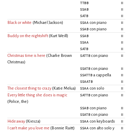
ttbb
ii
ssab
ii
satb
ii
Black or white
(
Michael Jackson
)
ssaa
con piano
ii
ssab
con piano
ii
Buddy on the nightshift
(
Kurt Weill
)
ssab
ii
ssaa
ii
satb
ii
Christmas time is here
(
Charlie Brown
sattb
con piano
ii
Christmas
)
ssatb
con piano
ii
ssattb
a cappella
ii
ssaatb
ii
The closest thing to crazy
(
Katie Melua
)
ssaa
con solo
ii
Every little thing she does is magic
sattb
con piano
ii
(
Police, the
)
ssab
con piano
ii
ssatb
con piano
ii
Hideaway
(
Kiesza
)
ssaa
con keyboards
ii
I can’t make you love me
(
Bonnie Raitt
)
ssaa
con alto solo y
ii