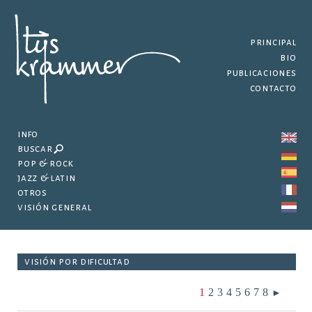
principal
bio
publicaciones
contacto
info
buscar
pop & rock
jazz & latin
otros
visión general
visión por dificultad
1
2
3
4
5
6
7
8
►