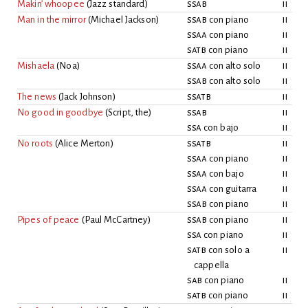
Makin’ whoopee
(
Jazz standard
)
ssab
ii
Man in the mirror
(
Michael Jackson
)
ssab
con piano
ii
ssaa
con piano
ii
satb
con piano
ii
Mishaela
(
Noa
)
ssaa
con alto solo
ii
ssab
con alto solo
ii
The news
(
Jack Johnson
)
ssatb
ii
No good in goodbye
(
Script, the
)
ssab
ii
ssa
con bajo
ii
No roots
(
Alice Merton
)
ssatb
ii
ssaa
con piano
ii
ssaa
con bajo
ii
ssaa
con guitarra
ii
ssab
con piano
ii
Pipes of peace
(
Paul McCartney
)
ssab
con piano
ii
ssa
con piano
ii
satb
con solo a
ii
cappella
sab
con piano
ii
satb
con piano
ii