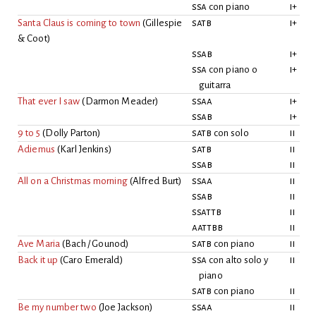
ssa
con piano
i
+
Santa Claus is coming to town
(
Gillespie
satb
i
+
& Coot
)
ssab
i
+
ssa
con piano o
i
+
guitarra
That ever I saw
(
Darmon Meader
)
ssaa
i
+
ssab
i
+
9 to 5
(
Dolly Parton
)
satb
con solo
ii
Adiemus
(
Karl Jenkins
)
satb
ii
ssab
ii
All on a Christmas morning
(
Alfred Burt
)
ssaa
ii
ssab
ii
ssattb
ii
aattbb
ii
Ave Maria
(
Bach / Gounod
)
satb
con piano
ii
Back it up
(
Caro Emerald
)
ssa
con alto solo y
ii
piano
satb
con piano
ii
Be my number two
(
Joe Jackson
)
ssaa
ii