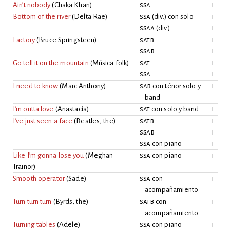
Ain’t nobody
(
Chaka Khan
)
ssa
i
Bottom of the river
(
Delta Rae
)
ssa
(div.) con solo
i
ssaa
(div.)
i
Factory
(
Bruce Springsteen
)
satb
i
ssab
i
Go tell it on the mountain
(
Música folk
)
sat
i
ssa
i
I need to know
(
Marc Anthony
)
sab
con ténor solo y
i
band
I’m outta love
(
Anastacia
)
sat
con solo y band
i
I’ve just seen a face
(
Beatles, the
)
satb
i
ssab
i
ssa
con piano
i
Like I’m gonna lose you
(
Meghan
ssa
con piano
i
Trainor
)
Smooth operator
(
Sade
)
ssa
con
i
acompañamiento
Turn turn turn
(
Byrds, the
)
satb
con
i
acompañamiento
Turning tables
(
Adele
)
ssa
con piano
i